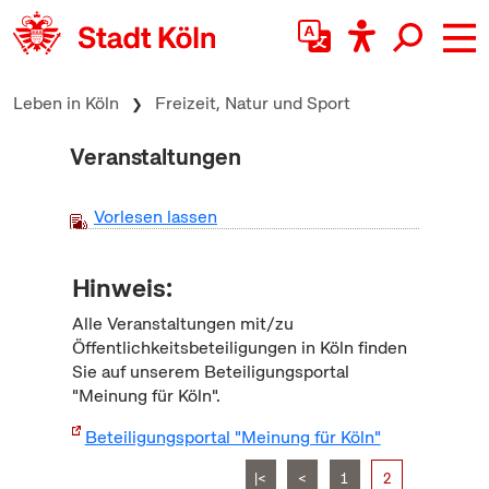
zum Inhalt springen
Leben in Köln
Freizeit, Natur und Sport
Veranstaltungen
Vorlesen lassen
Hinweis:
Alle Veranstaltungen mit/zu
Öffentlichkeitsbeteiligungen in Köln finden
Sie auf unserem Beteiligungsportal
"Meinung für Köln".
Beteiligungsportal "Meinung für Köln"
|<
<
1
2