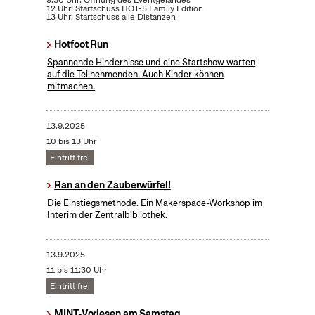
9:30 Uhr: Öffnung des Eventgeländes
12 Uhr: Startschuss HOT-5 Family Edition
13 Uhr: Startschuss alle Distanzen
Hotfoot Run
Spannende Hindernisse und eine Startshow warten
auf die Teilnehmenden. Auch Kinder können
mitmachen.
13.9.2025
10 bis 13 Uhr
Eintritt frei
Ran an den Zauberwürfel!
Die Einstiegsmethode. Ein Makerspace-Workshop im
Interim der Zentralbibliothek.
13.9.2025
11 bis 11:30 Uhr
Eintritt frei
MINT-Vorlesen am Samstag