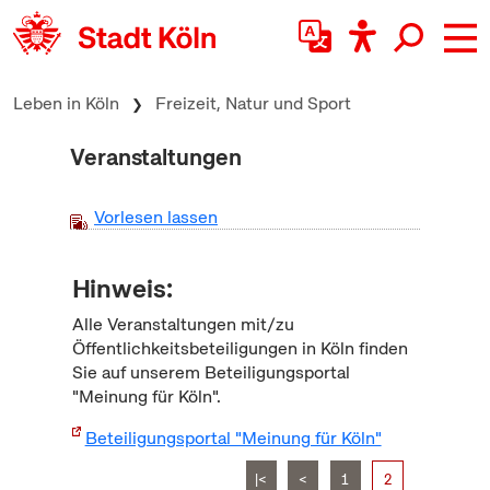
zum Inhalt springen
Leben in Köln
Freizeit, Natur und Sport
Veranstaltungen
Vorlesen lassen
Hinweis:
Alle Veranstaltungen mit/zu
Öffentlichkeitsbeteiligungen in Köln finden
Sie auf unserem Beteiligungsportal
"Meinung für Köln".
Beteiligungsportal "Meinung für Köln"
|<
<
1
2