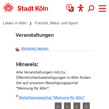
zum Inhalt springen
Leben in Köln
Freizeit, Natur und Sport
Veranstaltungen
Vorlesen lassen
Hinweis:
Alle Veranstaltungen mit/zu
Öffentlichkeitsbeteiligungen in Köln finden
Sie auf unserem Beteiligungsportal
"Meinung für Köln".
Beteiligungsportal "Meinung für Köln"
|<
<
1
2