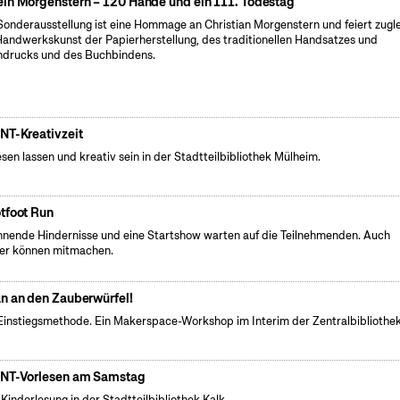
in Morgenstern – 120 Hände und ein 111. Todestag
Sonderausstellung ist eine Hommage an Christian Morgenstern und feiert zugl
Handwerkskunst der Papierherstellung, des traditionellen Handsatzes und
drucks und des Buchbindens.
NT-Kreativzeit
esen lassen und kreativ sein in der Stadtteilbibliothek Mülheim.
tfoot Run
nende Hindernisse und eine Startshow warten auf die Teilnehmenden. Auch
er können mitmachen.
n an den Zauberwürfel!
Einstiegsmethode. Ein Makerspace-Workshop im Interim der Zentralbibliothek
NT-Vorlesen am Samstag
 Kinderlesung in der Stadtteilbibliothek Kalk.