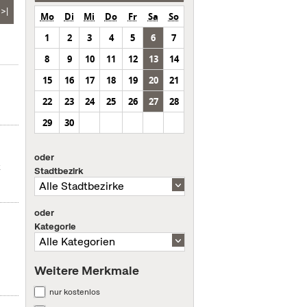
>|
Mo
Di
Mi
Do
Fr
Sa
So
1
2
3
4
5
6
7
8
9
10
11
12
13
14
15
16
17
18
19
20
21
22
23
24
25
26
27
28
29
30
oder
t
Stadtbezirk
oder
Kategorie
Weitere Merkmale
nur kostenlos