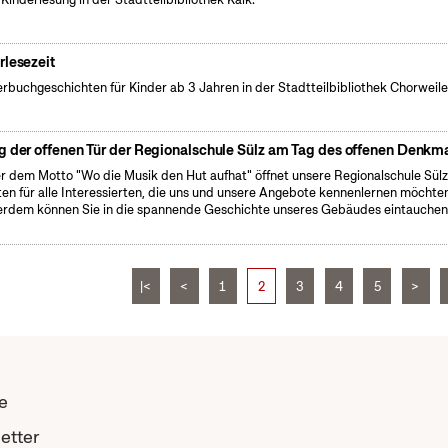
rlesezeit
erbuchgeschichten für Kinder ab 3 Jahren in der Stadtteilbibliothek Chorweile
g der offenen Tür der Regionalschule Sülz am Tag des offenen Denkm
r dem Motto "Wo die Musik den Hut aufhat" öffnet unsere Regionalschule Sülz
ten für alle Interessierten, die uns und unsere Angebote kennenlernen möchte
rdem können Sie in die spannende Geschichte unseres Gebäudes eintauchen
|<
<
1
2
3
4
5
>
e
etter