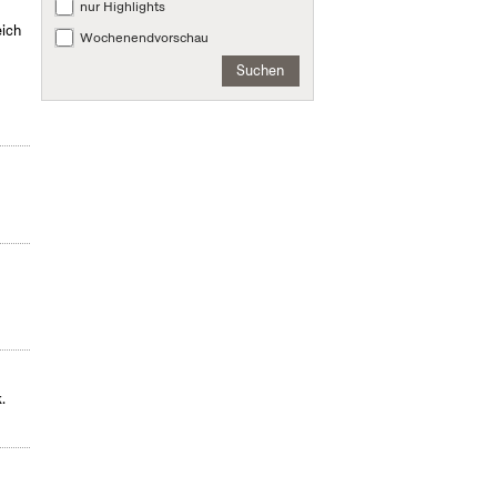
nur Highlights
eich
Wochenendvorschau
Suchen
.