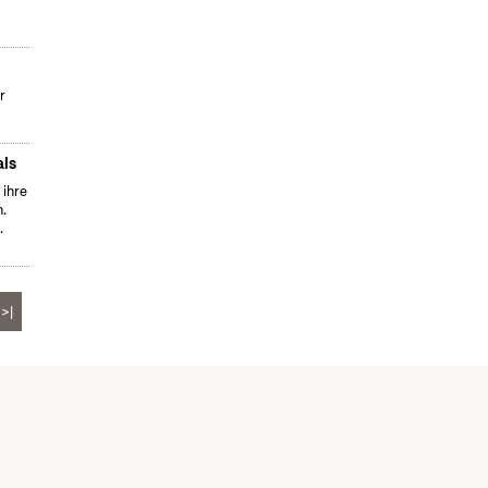
r
als
 ihre
n.
.
>|