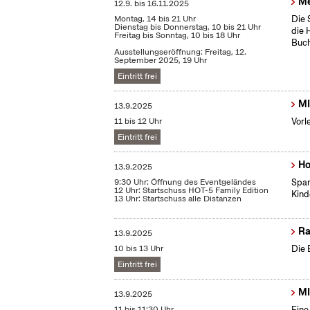
Me
12.9.
bis
16.11.2025
Montag, 14 bis 21 Uhr
Die 
Dienstag bis Donnerstag, 10 bis 21 Uhr
die 
Freitag bis Sonntag, 10 bis 18 Uhr
Buch
Ausstellungseröffnung: Freitag, 12.
September 2025, 19 Uhr
Eintritt frei
MI
13.9.2025
11 bis 12 Uhr
Vorl
Eintritt frei
Ho
13.9.2025
9:30 Uhr: Öffnung des Eventgeländes
Span
12 Uhr: Startschuss HOT-5 Family Edition
Kind
13 Uhr: Startschuss alle Distanzen
Ra
13.9.2025
10 bis 13 Uhr
Die 
Eintritt frei
MI
13.9.2025
11 bis 11:30 Uhr
Eine