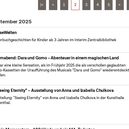
|<
<
1
2
3
4
5
>
eptember 2025
seWelten
erbuchgeschichten für Kinder ab 3 Jahren im Interim Zentralbibliothek
lmabend: Dara und Gomo – Abenteuer in einem magischen Land
ar eine kleine Sensation, als im Frühjahr 2025 die als verschollen geglaubten
o-Kassetten der Uraufführung des Musicals "Dara und Gomo" wiederentdeck
en.
eeing Eternity" – Ausstellung von Anna und Izabella Chulkova
tellung: "Seeing Eternity" von Anna und Izabella Chulkova in der Kunsthalle
enthal.