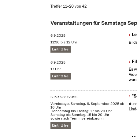
Treffer 11–20 von 42
Veranstaltungen für Samstags S
Le
6.9.2025
11:30 bis 12 Uhr
Bild
Eintritt frei
Fi
6.9.2025
17 Uhr
Es w
Vide
Eintritt frei
wurd
"S
6.
bis
28.9.2025
Vernissage: Samstag, 6. September 2025 ab
Auss
16 Uhr
Lind
Donnerstag bis Freitag: 17 bis 20 Uhr
Samstag bis Sonntag: 15 bis 20 Uhr
sowie nach Terminvereinbarung
Eintritt frei