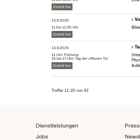
Eintritt frei
Vo
13.9.2025
11 bis 11:30 Uhr
Bild
Eintritt frei
Ta
13.9.2025
11 Uhr: Führung
Unte
15 bis 17 Uhr: Tag der offenen Tür
Pfor
Auße
Eintritt frei
Treffer 11–20 von 42
Dienstleistungen
Press
Jobs
Newsl