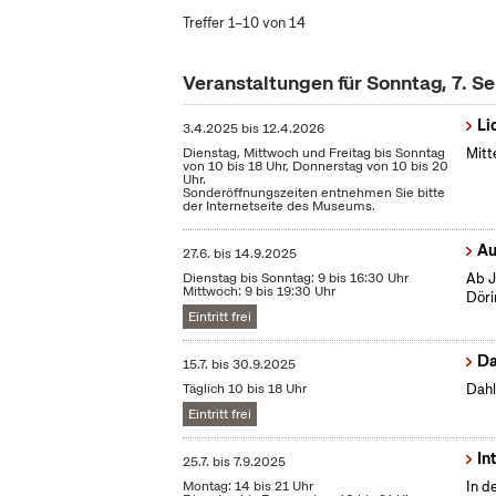
Treffer 1–10 von 14
Veranstaltungen für Sonntag, 7. 
Li
3.4.2025
bis
12.4.2026
Dienstag, Mittwoch und Freitag bis Sonntag
Mitt
von 10 bis 18 Uhr, Donnerstag von 10 bis 20
Uhr.
Sonderöffnungszeiten entnehmen Sie bitte
der Internetseite des Museums.
Au
27.6.
bis
14.9.2025
Dienstag bis Sonntag: 9 bis 16:30 Uhr
Ab J
Mittwoch: 9 bis 19:30 Uhr
Döri
Eintritt frei
Da
15.7.
bis
30.9.2025
Täglich 10 bis 18 Uhr
Dahl
Eintritt frei
In
25.7.
bis
7.9.2025
Montag: 14 bis 21 Uhr
In d