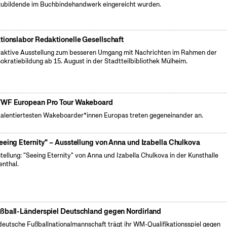
ubildende im Buchbindehandwerk eingereicht wurden.
tionslabor Redaktionelle Gesellschaft
raktive Ausstellung zum besseren Umgang mit Nachrichten im Rahmen der
kratiebildung ab 15. August in der Stadtteilbibliothek Mülheim.
WF European Pro Tour Wakeboard
talentiertesten Wakeboarder*innen Europas treten gegeneinander an.
eeing Eternity" – Ausstellung von Anna und Izabella Chulkova
tellung: "Seeing Eternity" von Anna und Izabella Chulkova in der Kunsthalle
enthal.
ßball-Länderspiel Deutschland gegen Nordirland
deutsche Fußballnationalmannschaft trägt ihr WM-Qualifikationsspiel gegen