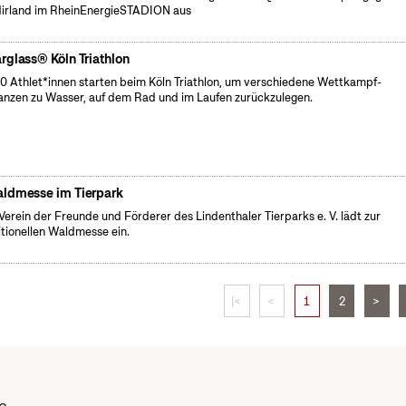
irland im RheinEnergieSTADION aus
rglass® Köln Triathlon
0 Athlet*innen starten beim Köln Triathlon, um verschiedene Wettkampf-
anzen zu Wasser, auf dem Rad und im Laufen zurückzulegen.
ldmesse im Tierpark
Verein der Freunde und Förderer des Lindenthaler Tierparks e. V. lädt zur
itionellen Waldmesse ein.
|<
<
1
2
>
e