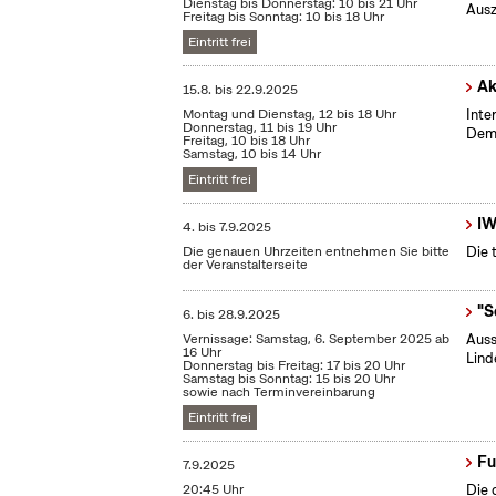
Dienstag bis Donnerstag: 10 bis 21 Uhr
Ausz
Freitag bis Sonntag: 10 bis 18 Uhr
Eintritt frei
Ak
15.8.
bis
22.9.2025
Montag und Dienstag, 12 bis 18 Uhr
Inte
Donnerstag, 11 bis 19 Uhr
Demo
Freitag, 10 bis 18 Uhr
Samstag, 10 bis 14 Uhr
Eintritt frei
IW
4.
bis
7.9.2025
Die genauen Uhrzeiten entnehmen Sie bitte
Die 
der Veranstalterseite
"S
6.
bis
28.9.2025
Vernissage: Samstag, 6. September 2025 ab
Auss
16 Uhr
Lind
Donnerstag bis Freitag: 17 bis 20 Uhr
Samstag bis Sonntag: 15 bis 20 Uhr
sowie nach Terminvereinbarung
Eintritt frei
Fu
7.9.2025
20:45 Uhr
Die 