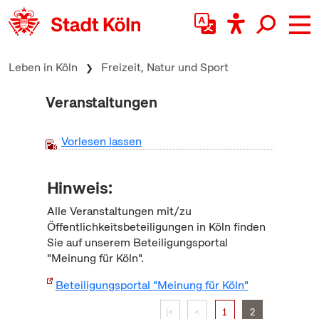
zum Inhalt springen
Leben in Köln
Freizeit, Natur und Sport
Veranstaltungen
Vorlesen lassen
Hinweis:
Alle Veranstaltungen mit/zu
Öffentlichkeitsbeteiligungen in Köln finden
Sie auf unserem Beteiligungsportal
"Meinung für Köln".
Beteiligungsportal "Meinung für Köln"
|<
<
1
2