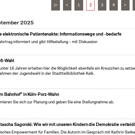
|<
<
1
2
3
4
>
eptember 2025
e elektronische Patientenakte: Informationswege und -bedarfe
Vortrag informiert und gibt Hilfestellung – mit Diskussion
6-Wahl
 unter 16 Jahren erhalten hier die Möglichkeit ebenfalls ein Kreuzchen zu setze
ahmen der Jugendwahl in der Stadtteilbibliothek Kalk.
m Bahnhof" in Köln-Porz-Wahn
rmieren Sie sich zur Planung und geben Sie eine Stellungnahme ab.
tascha Sagorski: Wie wir mit unseren Kindern die Demokratie verteid
tisches Empowerment für Familien. Die Autorin im Gespräch mit Kathrin Sielke