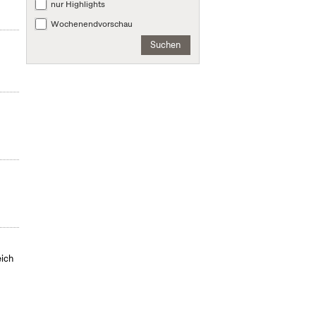
nur Highlights
Wochenendvorschau
Suchen
r
eich