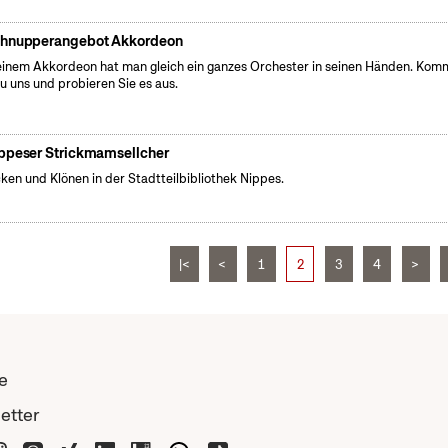
hnupperangebot Akkordeon
einem Akkordeon hat man gleich ein ganzes Orchester in seinen Händen. Ko
zu uns und probieren Sie es aus.
ppeser Strickmamsellcher
cken und Klönen in der Stadtteilbibliothek Nippes.
|<
<
1
2
3
4
>
e
etter