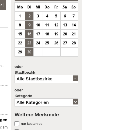
>|
Mo
Di
Mi
Do
Fr
Sa
So
1
2
3
4
5
6
7
8
9
10
11
12
13
14
15
16
17
18
19
20
21
22
23
24
25
26
27
28
29
30
n -
oder
Stadtbezirk
oder
Kategorie
Weitere Merkmale
igen
nur kostenlos
r. Im