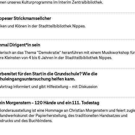
en unseres Kulturprogramms im Interim Zentralbibliothek.
ppeser Strickmamsellcher
cken und Klönen in der Stadtteilbibliothek Nippes.
nmal Dirigent*in sein
lerisch an das Thema "Demokratie" heranführen mit einem Musikworkshop fü
re Kleinsten von 4 bis 6 Jahren in der Stadtteilbibliothek Nippes.
rbereitet für den Start in die Grundschule? Wie die
huleingangsuntersuchung helfen kann.
Vortrag informiert und gibt Hilfestellung – mit Diskussion
in Morgenstern – 120 Hände und ein 111. Todestag
Sonderausstellung ist eine Hommage an Christian Morgenstern und feiert zugl
Handwerkskunst der Papierherstellung, des traditionellen Handsatzes und
drucks und des Buchbindens.