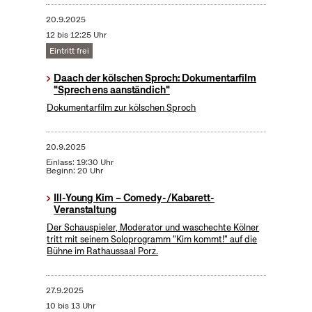
20.9.2025
12 bis 12:25 Uhr
Eintritt frei
Daach der kölschen Sproch: Dokumentarfilm
"Sprech ens aanständich"
Dokumentarfilm zur kölschen Sproch
20.9.2025
Einlass: 19:30 Uhr
Beginn: 20 Uhr
Ill-Young Kim – Comedy-/Kabarett-
Veranstaltung
Der Schauspieler, Moderator und waschechte Kölner
tritt mit seinem Soloprogramm "Kim kommt!" auf die
Bühne im Rathaussaal Porz.
27.9.2025
10 bis 13 Uhr