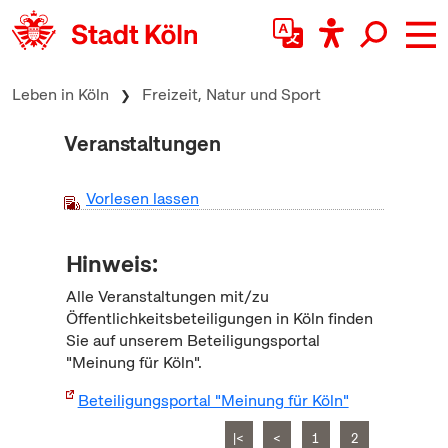
zum Inhalt springen
Leben in Köln
Freizeit, Natur und Sport
Veranstaltungen
Vorlesen lassen
Hinweis:
Alle Veranstaltungen mit/zu
Öffentlichkeitsbeteiligungen in Köln finden
Sie auf unserem Beteiligungsportal
"Meinung für Köln".
Beteiligungsportal "Meinung für Köln"
|<
<
1
2