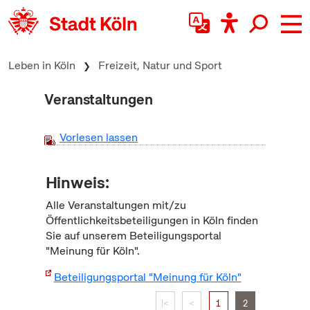
zum Inhalt springen
Leben in Köln
Freizeit, Natur und Sport
Veranstaltungen
Vorlesen lassen
Hinweis:
Alle Veranstaltungen mit/zu
Öffentlichkeitsbeteiligungen in Köln finden
Sie auf unserem Beteiligungsportal
"Meinung für Köln".
Beteiligungsportal "Meinung für Köln"
|<
<
1
2