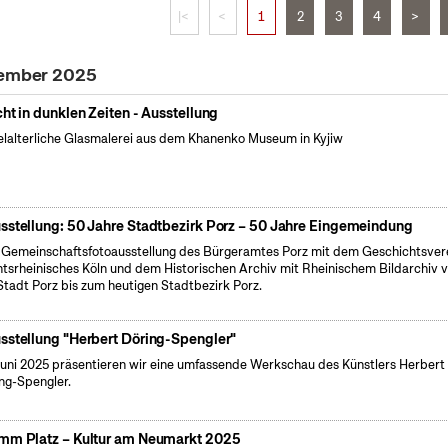
|<
<
1
2
3
4
>
tember 2025
cht in dunklen Zeiten - Ausstellung
elalterliche Glasmalerei aus dem Khanenko Museum in Kyjiw
sstellung: 50 Jahre Stadtbezirk Porz – 50 Jahre Eingemeindung
 Gemeinschaftsfotoausstellung des Bürgeramtes Porz mit dem Geschichtsver
tsrheinisches Köln und dem Historischen Archiv mit Rheinischem Bildarchiv 
Stadt Porz bis zum heutigen Stadtbezirk Porz.
sstellung "Herbert Döring-Spengler"
uni 2025 präsentieren wir eine umfassende Werkschau des Künstlers Herbert
ng-Spengler.
mm Platz – Kultur am Neumarkt 2025