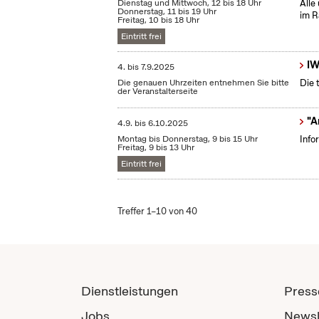
Dienstag und Mittwoch, 12 bis 18 Uhr
Alle
Donnerstag, 11 bis 19 Uhr
im R
Freitag, 10 bis 18 Uhr
Eintritt frei
IW
4.
bis
7.9.2025
Die genauen Uhrzeiten entnehmen Sie bitte
Die 
der Veranstalterseite
"A
4.9.
bis
6.10.2025
Montag bis Donnerstag, 9 bis 15 Uhr
Info
Freitag, 9 bis 13 Uhr
Eintritt frei
Treffer 1–10 von 40
Dienstleistungen
Press
Jobs
Newsl