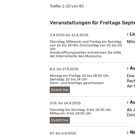
Treffer 1–10 von 40
Veranstaltungen für Freitags Sep
Li
3.4.2025
bis
12.4.2026
Dienstag, Mittwoch und Freitag bis Sonntag
Mitt
von 10 bis 18 Uhr, Donnerstag von 10 bis 20
Uhr.
Sonderöffnungszeiten entnehmen Sie bitte
der Internetseite des Museums.
Au
8.5.
bis
27.9.2025
Montag bis Freitag: 10 bis 18:30 Uhr
Eine
Samstag: 10 bis 14 Uhr
Rech
Sonn- und feiertags geschlossen
der 
Eintritt frei
Au
27.6.
bis
14.9.2025
Dienstag bis Sonntag: 9 bis 16:30 Uhr
Ab J
Mittwoch: 9 bis 19:30 Uhr
Döri
Eintritt frei
Ni
9.7.
bis
5.9.2025