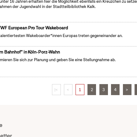
 unter 16 Jahren erhalten hier die Möglichkeit ebenfalls ein Kreuzchen zu setze
ahmen der Jugendwahl in der Stadtteilbibliothek Kalk.
WF European Pro Tour Wakeboard
talentiertesten Wakeboarder*innen Europas treten gegeneinander an.
m Bahnhof" in Köln-Porz-Wahn
rmieren Sie sich zur Planung und geben Sie eine Stellungnahme ab.
|<
<
1
2
3
4
>
e
etter