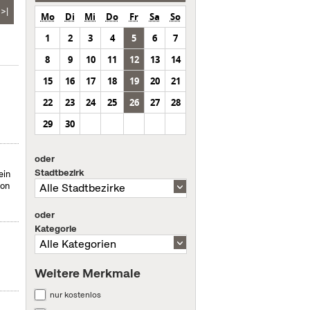
>|
Mo
Di
Mi
Do
Fr
Sa
So
1
2
3
4
5
6
7
8
9
10
11
12
13
14
15
16
17
18
19
20
21
22
23
24
25
26
27
28
29
30
oder
Stadtbezirk
ein
von
oder
Kategorie
Weitere Merkmale
nur kostenlos