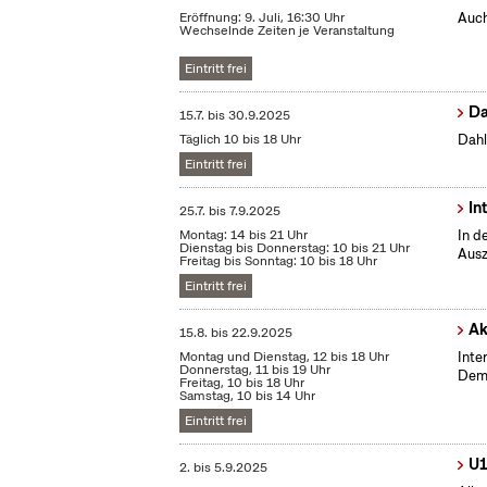
Eröffnung: 9. Juli, 16:30 Uhr
Auch
Wechselnde Zeiten je Veranstaltung
Eintritt frei
Da
15.7.
bis
30.9.2025
Täglich 10 bis 18 Uhr
Dahl
Eintritt frei
In
25.7.
bis
7.9.2025
Montag: 14 bis 21 Uhr
In d
Dienstag bis Donnerstag: 10 bis 21 Uhr
Ausz
Freitag bis Sonntag: 10 bis 18 Uhr
Eintritt frei
Ak
15.8.
bis
22.9.2025
Montag und Dienstag, 12 bis 18 Uhr
Inte
Donnerstag, 11 bis 19 Uhr
Demo
Freitag, 10 bis 18 Uhr
Samstag, 10 bis 14 Uhr
Eintritt frei
U1
2.
bis
5.9.2025