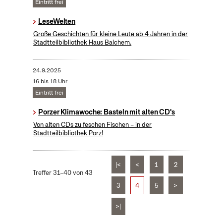
Eintritt frei
LeseWelten
Große Geschichten für kleine Leute ab 4 Jahren in der
Stadtteilbibliothek Haus Balchem.
24.9.2025
16 bis 18 Uhr
Eintritt frei
Porzer Klimawoche: Basteln mit alten CD's
Von alten CDs zu feschen Fischen – in der
Stadtteilbibliothek Porz!
|<
<
1
2
Treffer 31–40 von 43
3
4
5
>
>|