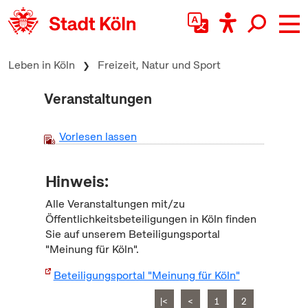
zum Inhalt springen
Leben in Köln
Freizeit, Natur und Sport
Veranstaltungen
Vorlesen lassen
Hinweis:
Alle Veranstaltungen mit/zu
Öffentlichkeitsbeteiligungen in Köln finden
Sie auf unserem Beteiligungsportal
"Meinung für Köln".
Beteiligungsportal "Meinung für Köln"
|<
<
1
2