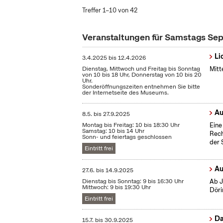
Treffer 1–10 von 42
Veranstaltungen für Samstags S
Li
3.4.2025
bis
12.4.2026
Dienstag, Mittwoch und Freitag bis Sonntag
Mitt
von 10 bis 18 Uhr, Donnerstag von 10 bis 20
Uhr.
Sonderöffnungszeiten entnehmen Sie bitte
der Internetseite des Museums.
Au
8.5.
bis
27.9.2025
Montag bis Freitag: 10 bis 18:30 Uhr
Eine
Samstag: 10 bis 14 Uhr
Rech
Sonn- und feiertags geschlossen
der 
Eintritt frei
Au
27.6.
bis
14.9.2025
Dienstag bis Sonntag: 9 bis 16:30 Uhr
Ab J
Mittwoch: 9 bis 19:30 Uhr
Döri
Eintritt frei
Da
15.7.
bis
30.9.2025