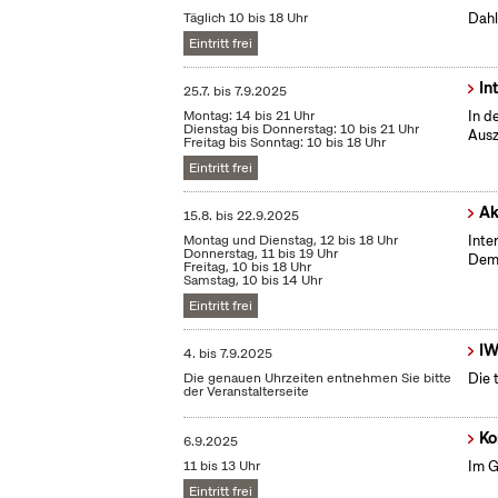
Täglich 10 bis 18 Uhr
Dahl
Eintritt frei
In
25.7.
bis
7.9.2025
Montag: 14 bis 21 Uhr
In d
Dienstag bis Donnerstag: 10 bis 21 Uhr
Ausz
Freitag bis Sonntag: 10 bis 18 Uhr
Eintritt frei
Ak
15.8.
bis
22.9.2025
Montag und Dienstag, 12 bis 18 Uhr
Inte
Donnerstag, 11 bis 19 Uhr
Demo
Freitag, 10 bis 18 Uhr
Samstag, 10 bis 14 Uhr
Eintritt frei
IW
4.
bis
7.9.2025
Die genauen Uhrzeiten entnehmen Sie bitte
Die 
der Veranstalterseite
Ko
6.9.2025
11 bis 13 Uhr
Im G
Eintritt frei