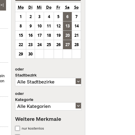
>|
Mo
Di
Mi
Do
Fr
Sa
So
1
2
3
4
5
6
7
8
9
10
11
12
13
14
15
16
17
18
19
20
21
22
23
24
25
26
27
28
29
30
oder
Stadtbezirk
ein
von
oder
Kategorie
Weitere Merkmale
nur kostenlos