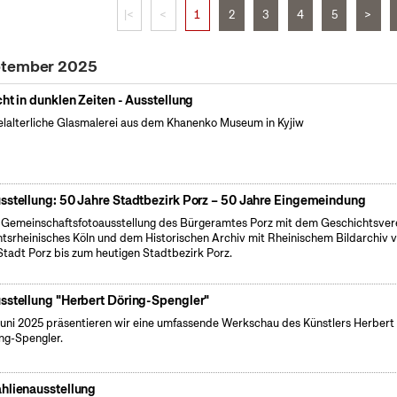
|<
<
1
2
3
4
5
>
eptember 2025
cht in dunklen Zeiten - Ausstellung
elalterliche Glasmalerei aus dem Khanenko Museum in Kyjiw
sstellung: 50 Jahre Stadtbezirk Porz – 50 Jahre Eingemeindung
 Gemeinschaftsfotoausstellung des Bürgeramtes Porz mit dem Geschichtsver
tsrheinisches Köln und dem Historischen Archiv mit Rheinischem Bildarchiv 
Stadt Porz bis zum heutigen Stadtbezirk Porz.
sstellung "Herbert Döring-Spengler"
uni 2025 präsentieren wir eine umfassende Werkschau des Künstlers Herbert
ng-Spengler.
hlienausstellung