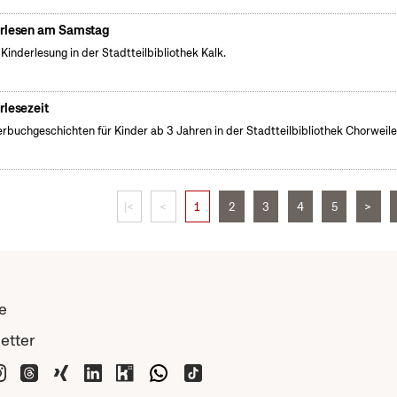
rlesen am Samstag
 Kinderlesung in der Stadtteilbibliothek Kalk.
rlesezeit
erbuchgeschichten für Kinder ab 3 Jahren in der Stadtteilbibliothek Chorweile
|<
<
1
2
3
4
5
>
e
etter