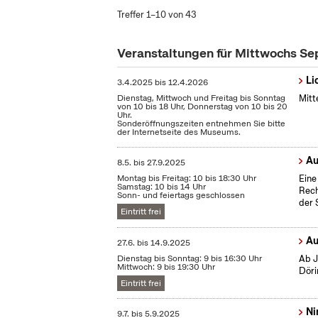
Treffer 1–10 von 43
Veranstaltungen für Mittwochs S
Li
3.4.2025
bis
12.4.2026
Dienstag, Mittwoch und Freitag bis Sonntag
Mitt
von 10 bis 18 Uhr, Donnerstag von 10 bis 20
Uhr.
Sonderöffnungszeiten entnehmen Sie bitte
der Internetseite des Museums.
Au
8.5.
bis
27.9.2025
Montag bis Freitag: 10 bis 18:30 Uhr
Eine
Samstag: 10 bis 14 Uhr
Rech
Sonn- und feiertags geschlossen
der 
Eintritt frei
Au
27.6.
bis
14.9.2025
Dienstag bis Sonntag: 9 bis 16:30 Uhr
Ab J
Mittwoch: 9 bis 19:30 Uhr
Döri
Eintritt frei
Ni
9.7.
bis
5.9.2025