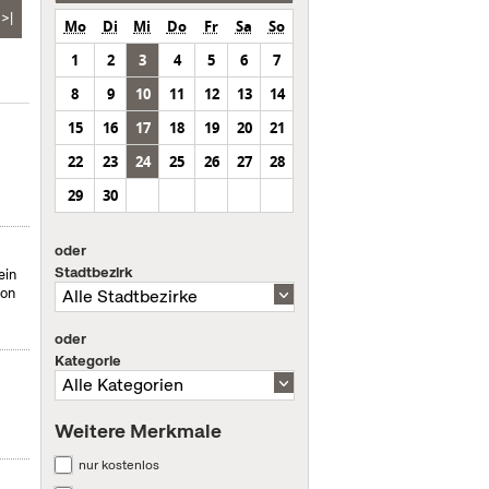
>|
Mo
Di
Mi
Do
Fr
Sa
So
1
2
3
4
5
6
7
8
9
10
11
12
13
14
15
16
17
18
19
20
21
22
23
24
25
26
27
28
29
30
oder
Stadtbezirk
ein
von
oder
Kategorie
Weitere Merkmale
nur kostenlos