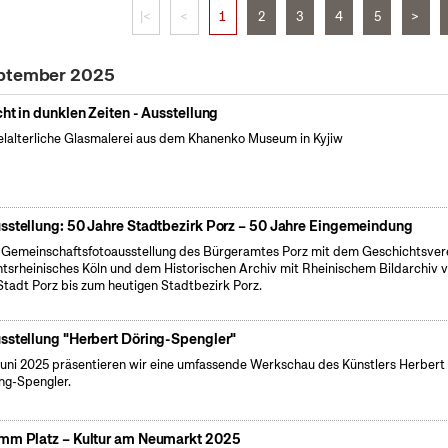
|<
<
1
2
3
4
5
>
eptember 2025
cht in dunklen Zeiten - Ausstellung
elalterliche Glasmalerei aus dem Khanenko Museum in Kyjiw
sstellung: 50 Jahre Stadtbezirk Porz – 50 Jahre Eingemeindung
 Gemeinschaftsfotoausstellung des Bürgeramtes Porz mit dem Geschichtsver
tsrheinisches Köln und dem Historischen Archiv mit Rheinischem Bildarchiv 
Stadt Porz bis zum heutigen Stadtbezirk Porz.
sstellung "Herbert Döring-Spengler"
uni 2025 präsentieren wir eine umfassende Werkschau des Künstlers Herbert
ng-Spengler.
mm Platz – Kultur am Neumarkt 2025