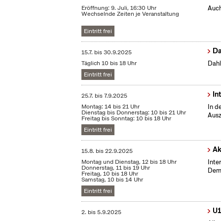
Eröffnung: 9. Juli, 16:30 Uhr
Auch
Wechselnde Zeiten je Veranstaltung
Eintritt frei
Da
15.7.
bis
30.9.2025
Täglich 10 bis 18 Uhr
Dahl
Eintritt frei
In
25.7.
bis
7.9.2025
Montag: 14 bis 21 Uhr
In d
Dienstag bis Donnerstag: 10 bis 21 Uhr
Ausz
Freitag bis Sonntag: 10 bis 18 Uhr
Eintritt frei
Ak
15.8.
bis
22.9.2025
Montag und Dienstag, 12 bis 18 Uhr
Inte
Donnerstag, 11 bis 19 Uhr
Demo
Freitag, 10 bis 18 Uhr
Samstag, 10 bis 14 Uhr
Eintritt frei
U1
2.
bis
5.9.2025