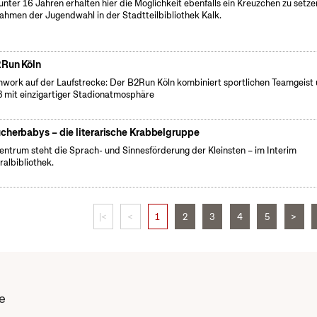
 unter 16 Jahren erhalten hier die Möglichkeit ebenfalls ein Kreuzchen zu setze
ahmen der Jugendwahl in der Stadtteilbibliothek Kalk.
Run Köln
work auf der Laufstrecke: Der B2Run Köln kombiniert sportlichen Teamgeist
 mit einzigartiger Stadionatmosphäre
cherbabys – die literarische Krabbelgruppe
entrum steht die Sprach- und Sinnesförderung der Kleinsten – im Interim
ralbibliothek.
|<
<
1
2
3
4
5
>
e