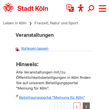
zum Inhalt springen
Leben in Köln
Freizeit, Natur und Sport
Veranstaltungen
Vorlesen lassen
Hinweis:
Alle Veranstaltungen mit/zu
Öffentlichkeitsbeteiligungen in Köln finden
Sie auf unserem Beteiligungsportal
"Meinung für Köln".
Beteiligungsportal "Meinung für Köln"
|<
<
1
2