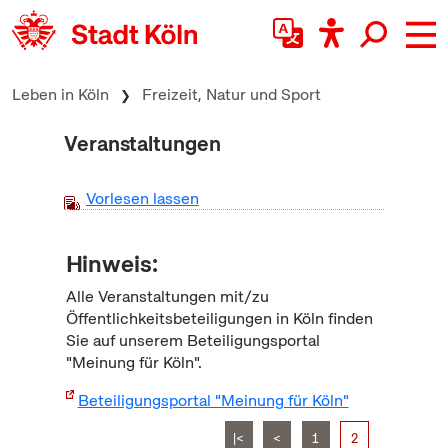
zum Inhalt springen
Leben in Köln
Freizeit, Natur und Sport
Veranstaltungen
Vorlesen lassen
Hinweis:
Alle Veranstaltungen mit/zu
Öffentlichkeitsbeteiligungen in Köln finden
Sie auf unserem Beteiligungsportal
"Meinung für Köln".
Beteiligungsportal "Meinung für Köln"
|<
<
1
2