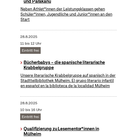
und Parakanu
Neben Athlet*innen der Leistungsklassen gehen
Schüler*innen, Jugendliche und Junior*innen an den
Start
28.8.2025
11 bis 12 Uhr
Eintritt frei
Bücherbabys – die spanische literarische
Krabbelgruppe
Unsere literarische Krabbelgruppe auf spanisch in der
Stadtteilbibliothek Mülheim. El grupo literario infantil
en español en la biblioteca de la localidad Mülheim
28.8.2025
10 bis 16 Uhr
Eintritt frei
Qualifizierung zu Lesementor*innen in
Mülheim