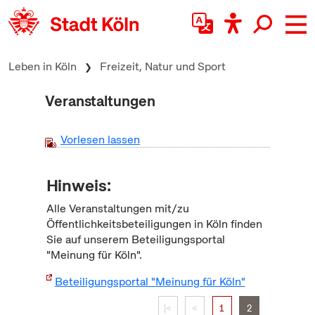
zum Inhalt springen
Leben in Köln
Freizeit, Natur und Sport
Veranstaltungen
Vorlesen lassen
Hinweis:
Alle Veranstaltungen mit/zu
Öffentlichkeitsbeteiligungen in Köln finden
Sie auf unserem Beteiligungsportal
"Meinung für Köln".
Beteiligungsportal "Meinung für Köln"
|<
<
1
2