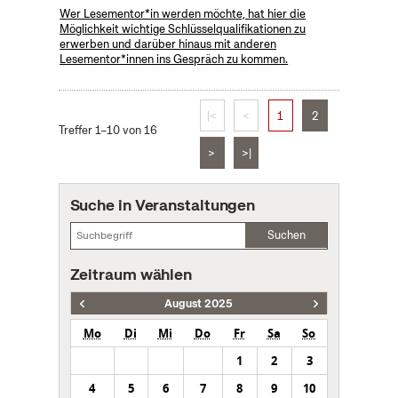
Wer Lesementor*in werden möchte, hat hier die
Möglichkeit wichtige Schlüsselqualifikationen zu
erwerben und darüber hinaus mit anderen
Lesementor*innen ins Gespräch zu kommen.
|<
<
1
2
Treffer 1–10 von 16
>
>|
Suche in Veranstaltungen
Suchen
Zeitraum wählen
August 2025
Mo
Di
Mi
Do
Fr
Sa
So
1
2
3
4
5
6
7
8
9
10