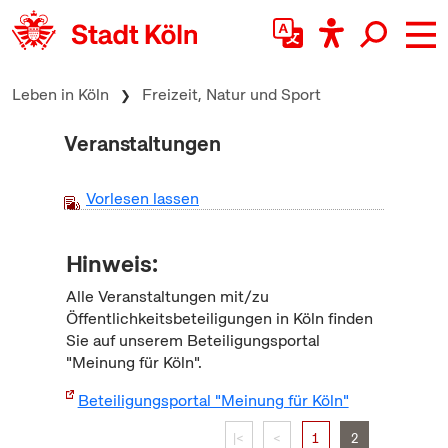
zum Inhalt springen
Leben in Köln
Freizeit, Natur und Sport
Veranstaltungen
Vorlesen lassen
Hinweis:
Alle Veranstaltungen mit/zu
Öffentlichkeitsbeteiligungen in Köln finden
Sie auf unserem Beteiligungsportal
"Meinung für Köln".
Beteiligungsportal "Meinung für Köln"
|<
<
1
2