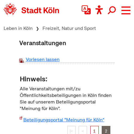
zum Inhalt springen
Leben in Köln
Freizeit, Natur und Sport
Veranstaltungen
Vorlesen lassen
Hinweis:
Alle Veranstaltungen mit/zu
Öffentlichkeitsbeteiligungen in Köln finden
Sie auf unserem Beteiligungsportal
"Meinung für Köln".
Beteiligungsportal "Meinung für Köln"
|<
<
1
2