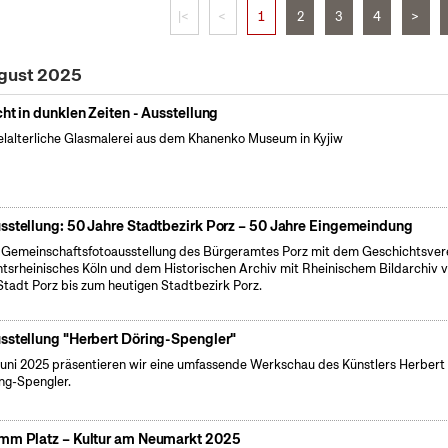
|<
<
1
2
3
4
>
ugust 2025
cht in dunklen Zeiten - Ausstellung
elalterliche Glasmalerei aus dem Khanenko Museum in Kyjiw
sstellung: 50 Jahre Stadtbezirk Porz – 50 Jahre Eingemeindung
 Gemeinschaftsfotoausstellung des Bürgeramtes Porz mit dem Geschichtsver
tsrheinisches Köln und dem Historischen Archiv mit Rheinischem Bildarchiv 
Stadt Porz bis zum heutigen Stadtbezirk Porz.
sstellung "Herbert Döring-Spengler"
uni 2025 präsentieren wir eine umfassende Werkschau des Künstlers Herbert
ng-Spengler.
mm Platz – Kultur am Neumarkt 2025