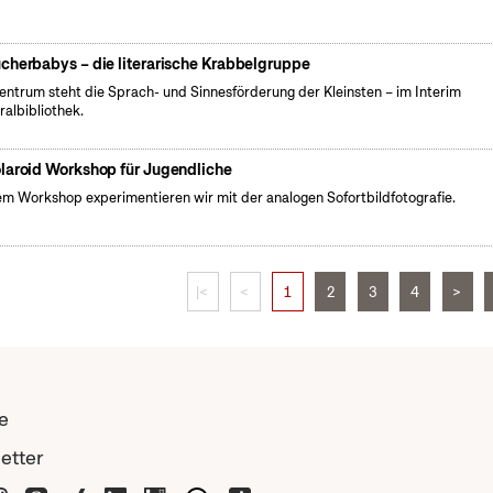
cherbabys – die literarische Krabbelgruppe
entrum steht die Sprach- und Sinnesförderung der Kleinsten – im Interim
ralbibliothek.
laroid Workshop für Jugendliche
em Workshop experimentieren wir mit der analogen Sofortbildfotografie.
|<
<
1
2
3
4
>
e
etter