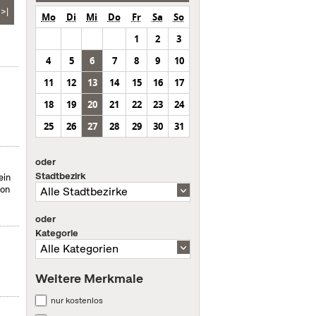
>|
Mo
Di
Mi
Do
Fr
Sa
So
1
2
3
4
5
6
7
8
9
10
11
12
13
14
15
16
17
18
19
20
21
22
23
24
25
26
27
28
29
30
31
oder
Stadtbezirk
ein
von
oder
Kategorie
Weitere Merkmale
nur kostenlos