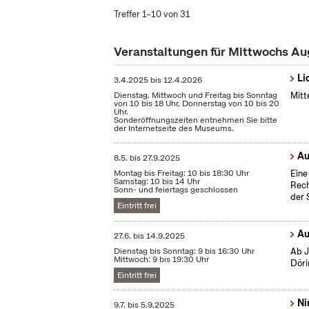
Treffer 1–10 von 31
Veranstaltungen für Mittwochs A
Li
3.4.2025
bis
12.4.2026
Dienstag, Mittwoch und Freitag bis Sonntag
Mitt
von 10 bis 18 Uhr, Donnerstag von 10 bis 20
Uhr.
Sonderöffnungszeiten entnehmen Sie bitte
der Internetseite des Museums.
Au
8.5.
bis
27.9.2025
Montag bis Freitag: 10 bis 18:30 Uhr
Eine
Samstag: 10 bis 14 Uhr
Rech
Sonn- und feiertags geschlossen
der 
Eintritt frei
Au
27.6.
bis
14.9.2025
Dienstag bis Sonntag: 9 bis 16:30 Uhr
Ab J
Mittwoch: 9 bis 19:30 Uhr
Döri
Eintritt frei
Ni
9.7.
bis
5.9.2025