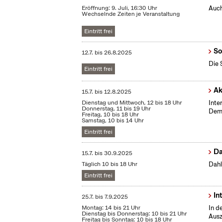
Eröffnung: 9. Juli, 16:30 Uhr
Auch
Wechselnde Zeiten je Veranstaltung
Eintritt frei
So
12.7.
bis
26.8.2025
Die 
Eintritt frei
Ak
15.7.
bis
12.8.2025
Dienstag und Mittwoch, 12 bis 18 Uhr
Inte
Donnerstag, 11 bis 19 Uhr
Demo
Freitag, 10 bis 18 Uhr
Samstag, 10 bis 14 Uhr
Eintritt frei
Da
15.7.
bis
30.9.2025
Täglich 10 bis 18 Uhr
Dahl
Eintritt frei
In
25.7.
bis
7.9.2025
Montag: 14 bis 21 Uhr
In d
Dienstag bis Donnerstag: 10 bis 21 Uhr
Ausz
Freitag bis Sonntag: 10 bis 18 Uhr