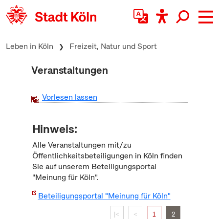
zum Inhalt springen
Leben in Köln
Freizeit, Natur und Sport
Veranstaltungen
Vorlesen lassen
Hinweis:
Alle Veranstaltungen mit/zu
Öffentlichkeitsbeteiligungen in Köln finden
Sie auf unserem Beteiligungsportal
"Meinung für Köln".
Beteiligungsportal "Meinung für Köln"
|<
<
1
2