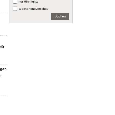
nur Highlights
Wochenendvorschau
Suchen
für
agen
er