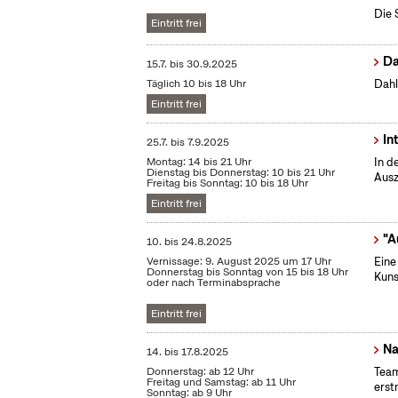
Die 
Eintritt frei
Da
15.7.
bis
30.9.2025
Täglich 10 bis 18 Uhr
Dahl
Eintritt frei
In
25.7.
bis
7.9.2025
Montag: 14 bis 21 Uhr
In d
Dienstag bis Donnerstag: 10 bis 21 Uhr
Ausz
Freitag bis Sonntag: 10 bis 18 Uhr
Eintritt frei
"A
10.
bis
24.8.2025
Vernissage: 9. August 2025 um 17 Uhr
Eine
Donnerstag bis Sonntag von 15 bis 18 Uhr
Kuns
oder nach Terminabsprache
Eintritt frei
Na
14.
bis
17.8.2025
Donnerstag: ab 12 Uhr
Team
Freitag und Samstag: ab 11 Uhr
erst
Sonntag: ab 9 Uhr