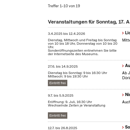
Treffer 1–10 von 19
Veranstaltungen für Sonntag, 17. 
Li
3.4.2025
bis
12.4.2026
Dienstag, Mittwoch und Freitag bis Sonntag
Mitt
von 10 bis 18 Uhr, Donnerstag von 10 bis 20
Uhr.
Sonderöffnungszeiten entnehmen Sie bitte
der Internetseite des Museums.
Au
27.6.
bis
14.9.2025
Dienstag bis Sonntag: 9 bis 16:30 Uhr
Ab J
Mittwoch: 9 bis 19:30 Uhr
Döri
Eintritt frei
Ni
9.7.
bis
5.9.2025
Eröffnung: 9. Juli, 16:30 Uhr
Auch
Wechselnde Zeiten je Veranstaltung
Eintritt frei
So
12.7.
bis
26.8.2025