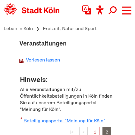
zum Inhalt springen
Leben in Köln
Freizeit, Natur und Sport
Veranstaltungen
Vorlesen lassen
Hinweis:
Alle Veranstaltungen mit/zu
Öffentlichkeitsbeteiligungen in Köln finden
Sie auf unserem Beteiligungsportal
"Meinung für Köln".
Beteiligungsportal "Meinung für Köln"
|<
<
1
2