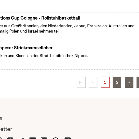
tions Cup Cologne - Rollstuhlbasketball
s aus Großbritannien, den Niederlanden, Japan, Frankreich, Australien und
malig Polen und Israel nehmen teil.
ppeser Strickmamsellcher
cken und Klönen in der Stadtteilbibliothek Nippes.
|<
<
1
2
>
e
etter