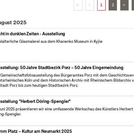
|<
<
1
2
>
August 2025
cht in dunklen Zeiten - Ausstellung
elalterliche Glasmalerei aus dem Khanenko Museum in Kyjiw
sstellung: 50 Jahre Stadtbezirk Porz – 50 Jahre Eingemeindung
 Gemeinschaftsfotoausstellung des Bürgeramtes Porz mit dem Geschichtsver
tsrheinisches Köln und dem Historischen Archiv mit Rheinischem Bildarchiv 
Stadt Porz bis zum heutigen Stadtbezirk Porz.
sstellung "Herbert Döring-Spengler"
uni 2025 präsentieren wir eine umfassende Werkschau des Künstlers Herbert
ng-Spengler.
mm Platz – Kultur am Neumarkt 2025