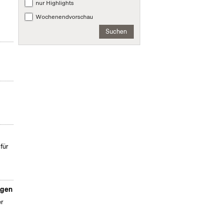
nur Highlights
Wochenendvorschau
Suchen
für
agen
er