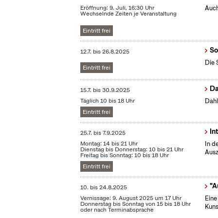
Eröffnung: 9. Juli, 16:30 Uhr
Auch
Wechselnde Zeiten je Veranstaltung
Eintritt frei
So
12.7.
bis
26.8.2025
Die 
Eintritt frei
Da
15.7.
bis
30.9.2025
Täglich 10 bis 18 Uhr
Dahl
Eintritt frei
In
25.7.
bis
7.9.2025
Montag: 14 bis 21 Uhr
In d
Dienstag bis Donnerstag: 10 bis 21 Uhr
Ausz
Freitag bis Sonntag: 10 bis 18 Uhr
Eintritt frei
"A
10.
bis
24.8.2025
Vernissage: 9. August 2025 um 17 Uhr
Eine
Donnerstag bis Sonntag von 15 bis 18 Uhr
Kuns
oder nach Terminabsprache