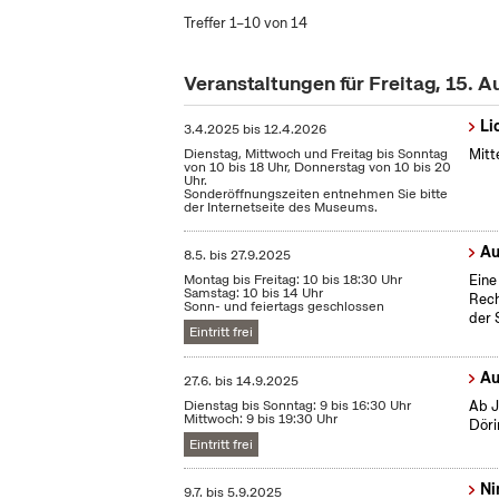
Treffer 1–10 von 14
Veranstaltungen für Freitag, 15. 
Li
3.4.2025
bis
12.4.2026
Dienstag, Mittwoch und Freitag bis Sonntag
Mitt
von 10 bis 18 Uhr, Donnerstag von 10 bis 20
Uhr.
Sonderöffnungszeiten entnehmen Sie bitte
der Internetseite des Museums.
Au
8.5.
bis
27.9.2025
Montag bis Freitag: 10 bis 18:30 Uhr
Eine
Samstag: 10 bis 14 Uhr
Rech
Sonn- und feiertags geschlossen
der 
Eintritt frei
Au
27.6.
bis
14.9.2025
Dienstag bis Sonntag: 9 bis 16:30 Uhr
Ab J
Mittwoch: 9 bis 19:30 Uhr
Döri
Eintritt frei
Ni
9.7.
bis
5.9.2025