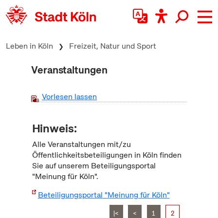
zum Inhalt springen
Leben in Köln
Freizeit, Natur und Sport
Veranstaltungen
Vorlesen lassen
Hinweis:
Alle Veranstaltungen mit/zu
Öffentlichkeitsbeteiligungen in Köln finden
Sie auf unserem Beteiligungsportal
"Meinung für Köln".
Beteiligungsportal "Meinung für Köln"
|<
<
1
2