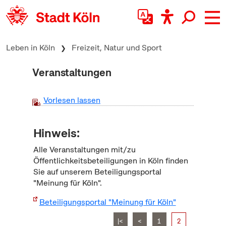
zum Inhalt springen
Leben in Köln
Freizeit, Natur und Sport
Veranstaltungen
Vorlesen lassen
Hinweis:
Alle Veranstaltungen mit/zu
Öffentlichkeitsbeteiligungen in Köln finden
Sie auf unserem Beteiligungsportal
"Meinung für Köln".
Beteiligungsportal "Meinung für Köln"
|<
<
1
2