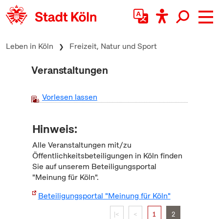
zum Inhalt springen
Leben in Köln
Freizeit, Natur und Sport
Veranstaltungen
Vorlesen lassen
Hinweis:
Alle Veranstaltungen mit/zu
Öffentlichkeitsbeteiligungen in Köln finden
Sie auf unserem Beteiligungsportal
"Meinung für Köln".
Beteiligungsportal "Meinung für Köln"
|<
<
1
2