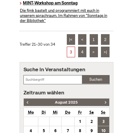
MINT-Workshop am Sonntag
Die fjmk bastelt und programmiert mit euch in
unserem sprachraum. Im Rahmen von "Sonntags in
der Bibliothek"
|<
<
1
2
Treffer 21–30 von 34
3
4
>
>|
Suche in Veranstaltungen
Suchen
Zeitraum wählen
August 2025
Mo
Di
Mi
Do
Fr
Sa
So
1
2
3
4
5
6
7
8
9
10