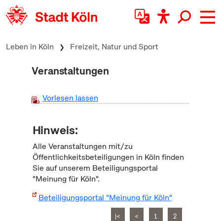
zum Inhalt springen
Leben in Köln
Freizeit, Natur und Sport
Veranstaltungen
Vorlesen lassen
Hinweis:
Alle Veranstaltungen mit/zu
Öffentlichkeitsbeteiligungen in Köln finden
Sie auf unserem Beteiligungsportal
"Meinung für Köln".
Beteiligungsportal "Meinung für Köln"
|<
<
1
2