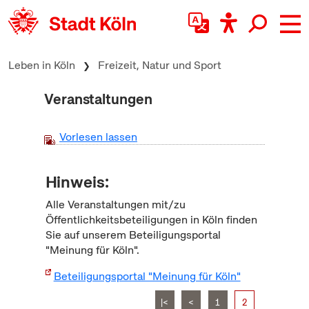
zum Inhalt springen
Leben in Köln
Freizeit, Natur und Sport
Veranstaltungen
Vorlesen lassen
Hinweis:
Alle Veranstaltungen mit/zu
Öffentlichkeitsbeteiligungen in Köln finden
Sie auf unserem Beteiligungsportal
"Meinung für Köln".
Beteiligungsportal "Meinung für Köln"
|<
<
1
2