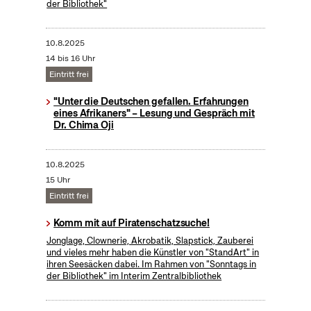
der Bibliothek"
10.8.2025
14 bis 16 Uhr
Eintritt frei
"Unter die Deutschen gefallen. Erfahrungen
eines Afrikaners" – Lesung und Gespräch mit
Dr. Chima Oji
10.8.2025
15 Uhr
Eintritt frei
Komm mit auf Piratenschatzsuche!
Jonglage, Clownerie, Akrobatik, Slapstick, Zauberei
und vieles mehr haben die Künstler von "StandArt" in
ihren Seesäcken dabei. Im Rahmen von "Sonntags in
der Bibliothek" im Interim Zentralbibliothek