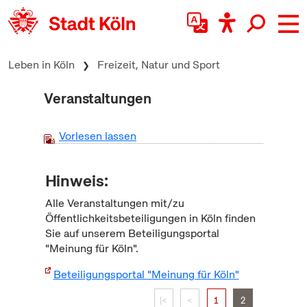
zum Inhalt springen
Leben in Köln
Freizeit, Natur und Sport
Veranstaltungen
Vorlesen lassen
Hinweis:
Alle Veranstaltungen mit/zu
Öffentlichkeitsbeteiligungen in Köln finden
Sie auf unserem Beteiligungsportal
"Meinung für Köln".
Beteiligungsportal "Meinung für Köln"
|<
<
1
2