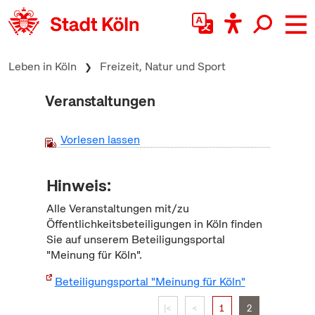
zum Inhalt springen
Leben in Köln
Freizeit, Natur und Sport
Veranstaltungen
Vorlesen lassen
Hinweis:
Alle Veranstaltungen mit/zu
Öffentlichkeitsbeteiligungen in Köln finden
Sie auf unserem Beteiligungsportal
"Meinung für Köln".
Beteiligungsportal "Meinung für Köln"
|<
<
1
2