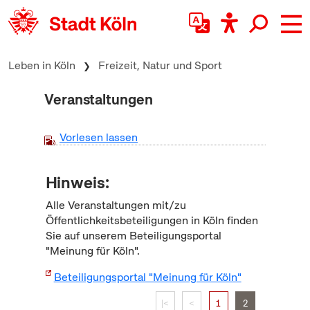
zum Inhalt springen
Leben in Köln
Freizeit, Natur und Sport
Veranstaltungen
Vorlesen lassen
Hinweis:
Alle Veranstaltungen mit/zu
Öffentlichkeitsbeteiligungen in Köln finden
Sie auf unserem Beteiligungsportal
"Meinung für Köln".
Beteiligungsportal "Meinung für Köln"
|<
<
1
2