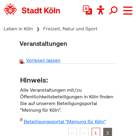
zum Inhalt springen
Leben in Köln
Freizeit, Natur und Sport
Veranstaltungen
Vorlesen lassen
Hinweis:
Alle Veranstaltungen mit/zu
Öffentlichkeitsbeteiligungen in Köln finden
Sie auf unserem Beteiligungsportal
"Meinung für Köln".
Beteiligungsportal "Meinung für Köln"
|<
<
1
2