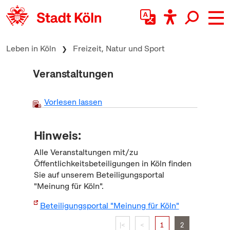
zum Inhalt springen
Leben in Köln
Freizeit, Natur und Sport
Veranstaltungen
Vorlesen lassen
Hinweis:
Alle Veranstaltungen mit/zu
Öffentlichkeitsbeteiligungen in Köln finden
Sie auf unserem Beteiligungsportal
"Meinung für Köln".
Beteiligungsportal "Meinung für Köln"
|<
<
1
2