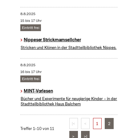
8.8.2025
15 bis 17 Uhr
Eintritt frei
Nippeser Strickmamsellcher
Stricken und Klönen in der Stadtteilbibliothek Nippes.
8.8.2025
16 bis 17 Uhr
Eintritt frei
MINT-Vorlesen
Bücher und Experimente für neugierige Kinder – in der
Stadtteilbibliothek Haus Balchem
|<
<
1
2
Treffer 1–10 von 11
>
>|