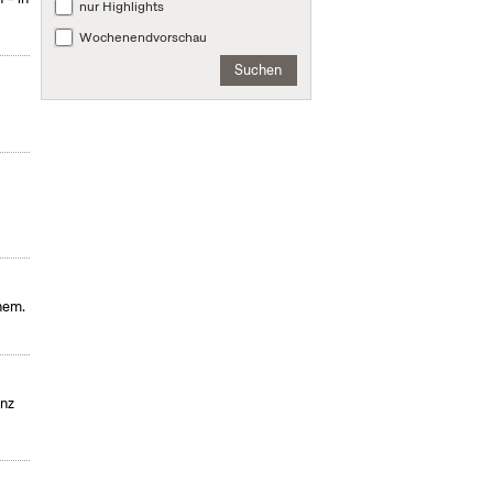
nur Highlights
Wochenendvorschau
Suchen
hem.
enz