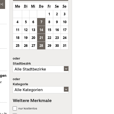
>|
Mo
Di
Mi
Do
Fr
Sa
So
1
2
3
4
5
6
7
8
9
10
11
12
13
14
15
16
17
18
19
20
21
22
23
24
25
26
27
28
29
30
31
oder
Stadtbezirk
agen
oder
er
Kategorie
Weitere Merkmale
nur kostenlos
 – in