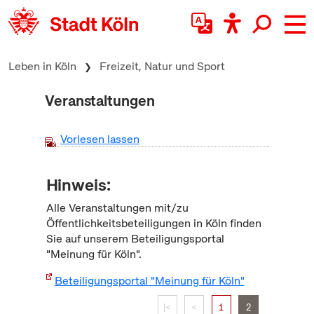
zum Inhalt springen
Leben in Köln
Freizeit, Natur und Sport
Veranstaltungen
Vorlesen lassen
Hinweis:
Alle Veranstaltungen mit/zu
Öffentlichkeitsbeteiligungen in Köln finden
Sie auf unserem Beteiligungsportal
"Meinung für Köln".
Beteiligungsportal "Meinung für Köln"
|<
<
1
2