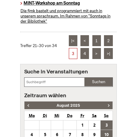
MINT-Workshop am Sonntag
Die fjmk bastelt und programmiert mit euch in
unserem sprachraum. Im Rahmen von "Sonntags in
der Bibliothek"
|<
<
1
2
Treffer 21–30 von 34
3
4
>
>|
Suche in Veranstaltungen
Suchen
Zeitraum wählen
August 2025
Mo
Di
Mi
Do
Fr
Sa
So
1
2
3
4
5
6
7
8
9
10