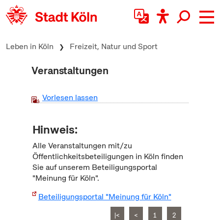
zum Inhalt springen
Leben in Köln
Freizeit, Natur und Sport
Veranstaltungen
Vorlesen lassen
Hinweis:
Alle Veranstaltungen mit/zu
Öffentlichkeitsbeteiligungen in Köln finden
Sie auf unserem Beteiligungsportal
"Meinung für Köln".
Beteiligungsportal "Meinung für Köln"
|<
<
1
2