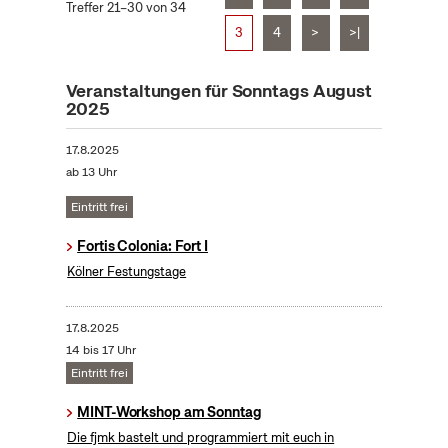
Treffer 21–30 von 34
3
4
>
>|
Veranstaltungen für Sonntags August
2025
17.8.2025
ab 13 Uhr
Eintritt frei
Fortis Colonia: Fort I
Kölner Festungstage
17.8.2025
14 bis 17 Uhr
Eintritt frei
MINT-Workshop am Sonntag
Die fjmk bastelt und programmiert mit euch in