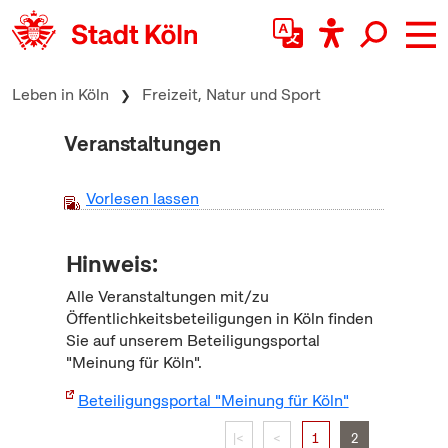
zum Inhalt springen
Leben in Köln
Freizeit, Natur und Sport
Veranstaltungen
Vorlesen lassen
Hinweis:
Alle Veranstaltungen mit/zu
Öffentlichkeitsbeteiligungen in Köln finden
Sie auf unserem Beteiligungsportal
"Meinung für Köln".
Beteiligungsportal "Meinung für Köln"
|<
<
1
2