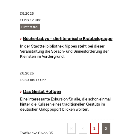
7.8.2025
11 bis 12 Uhr
Eintritt frei
Bücherbabys – die literarische Krabbelgruppe
In der Stadtteilbibliothek Nippes steht bei dieser
Veranstaltung die Sprach- und Sinnesförderung der
Kleinsten im Vordergrund.
7.8.2025
15:30 bis 17 Uhr
Das Gestüt Röttgen
Eine interessante Exkursion für alle, die schon einmal
hinter die Kulissen eines traditionellen Gestüts im
deutschen Galoppsport blicken wollten.
|<
<
1
2
Treffer 1–10 von 35