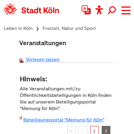
zum Inhalt springen
Leben in Köln
Freizeit, Natur und Sport
Veranstaltungen
Vorlesen lassen
Hinweis:
Alle Veranstaltungen mit/zu
Öffentlichkeitsbeteiligungen in Köln finden
Sie auf unserem Beteiligungsportal
"Meinung für Köln".
Beteiligungsportal "Meinung für Köln"
|<
<
1
2