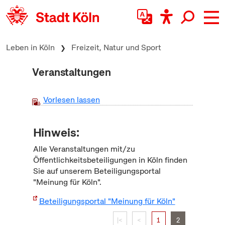
zum Inhalt springen
Leben in Köln
Freizeit, Natur und Sport
Veranstaltungen
Vorlesen lassen
Hinweis:
Alle Veranstaltungen mit/zu
Öffentlichkeitsbeteiligungen in Köln finden
Sie auf unserem Beteiligungsportal
"Meinung für Köln".
Beteiligungsportal "Meinung für Köln"
|<
<
1
2