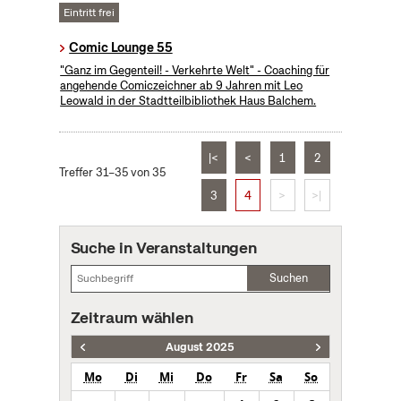
Eintritt frei
Comic Lounge 55
"Ganz im Gegenteil! - Verkehrte Welt" - Coaching für
angehende Comiczeichner ab 9 Jahren mit Leo
Leowald in der Stadtteilbibliothek Haus Balchem.
|<
<
1
2
Treffer 31–35 von 35
3
4
>
>|
Suche in Veranstaltungen
Suchen
Zeitraum wählen
August 2025
Mo
Di
Mi
Do
Fr
Sa
So