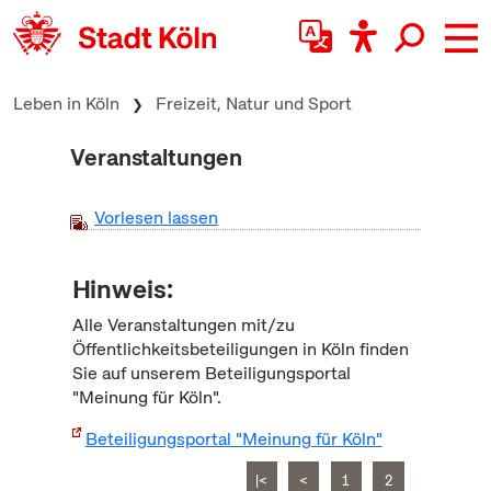
zum Inhalt springen
Leben in Köln
Freizeit, Natur und Sport
Veranstaltungen
Vorlesen lassen
Hinweis:
Alle Veranstaltungen mit/zu
Öffentlichkeitsbeteiligungen in Köln finden
Sie auf unserem Beteiligungsportal
"Meinung für Köln".
Beteiligungsportal "Meinung für Köln"
|<
<
1
2