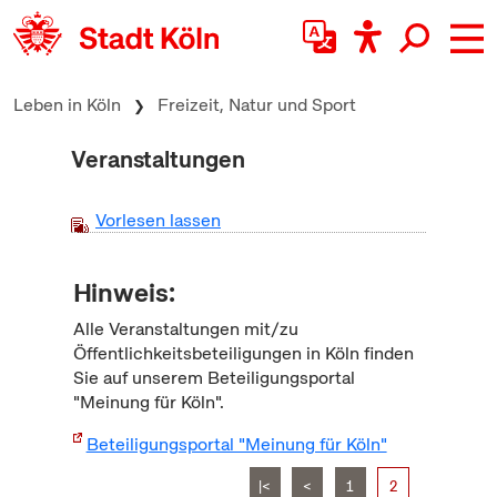
zum Inhalt springen
Leben in Köln
Freizeit, Natur und Sport
Veranstaltungen
Vorlesen lassen
Hinweis:
Alle Veranstaltungen mit/zu
Öffentlichkeitsbeteiligungen in Köln finden
Sie auf unserem Beteiligungsportal
"Meinung für Köln".
Beteiligungsportal "Meinung für Köln"
|<
<
1
2