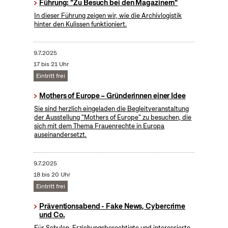
Führung: "Zu Besuch bei den Magazinern"
In dieser Führung zeigen wir, wie die Archivlogistik
hinter den Kulissen funktioniert.
9.7.2025
17 bis 21 Uhr
Eintritt frei
Mothers of Europe – Gründerinnen einer Idee
Sie sind herzlich eingeladen die Begleitveranstaltung
der Ausstellung "Mothers of Europe" zu besuchen, die
sich mit dem Thema Frauenrechte in Europa
auseinandersetzt.
9.7.2025
18 bis 20 Uhr
Eintritt frei
Präventionsabend - Fake News, Cybercrime
und Co.
Für Schulen, Erziehungsberechtigte und interessierte