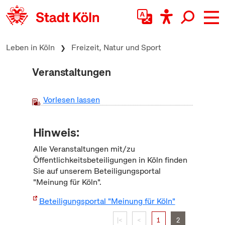
zum Inhalt springen
Leben in Köln
Freizeit, Natur und Sport
Veranstaltungen
Vorlesen lassen
Hinweis:
Alle Veranstaltungen mit/zu
Öffentlichkeitsbeteiligungen in Köln finden
Sie auf unserem Beteiligungsportal
"Meinung für Köln".
Beteiligungsportal "Meinung für Köln"
|<
<
1
2