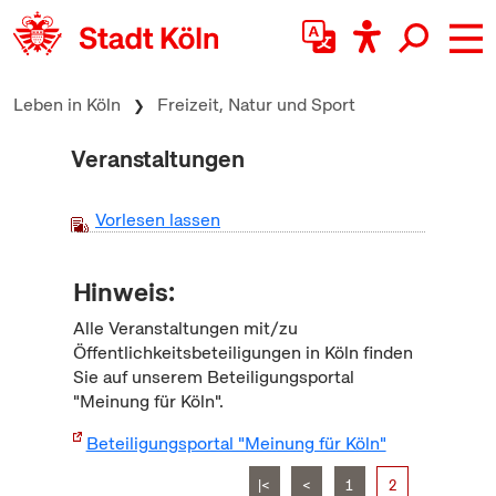
zum Inhalt springen
Leben in Köln
Freizeit, Natur und Sport
Veranstaltungen
Vorlesen lassen
Hinweis:
Alle Veranstaltungen mit/zu
Öffentlichkeitsbeteiligungen in Köln finden
Sie auf unserem Beteiligungsportal
"Meinung für Köln".
Beteiligungsportal "Meinung für Köln"
|<
<
1
2