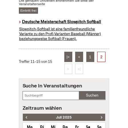
Die genauen Uhrzeiten entnehmen Sie bitte der
Veranstalterseite
Eintritt frei
Deutsche Meisterschaft Slowpitch Softball
Slowpitch-Softball ist eine familienfreundliche
Variante zu den Profi-Varianten Baseball (Männer)
beziehungsweise Softball (Frauen).
|<
<
1
2
Treffer 11–15 von 15
>
>|
Suche in Veranstaltungen
Suchen
Zeitraum wählen
Juli 2025
Mo
Di
Mi
Do
Fr
Sa
So