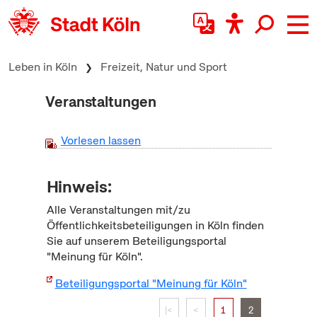
zum Inhalt springen
Leben in Köln
Freizeit, Natur und Sport
Veranstaltungen
Vorlesen lassen
Hinweis:
Alle Veranstaltungen mit/zu
Öffentlichkeitsbeteiligungen in Köln finden
Sie auf unserem Beteiligungsportal
"Meinung für Köln".
Beteiligungsportal "Meinung für Köln"
|<
<
1
2