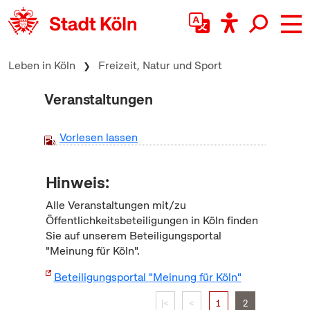
zum Inhalt springen
Leben in Köln
Freizeit, Natur und Sport
Veranstaltungen
Vorlesen lassen
Hinweis:
Alle Veranstaltungen mit/zu
Öffentlichkeitsbeteiligungen in Köln finden
Sie auf unserem Beteiligungsportal
"Meinung für Köln".
Beteiligungsportal "Meinung für Köln"
|<
<
1
2