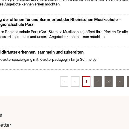
re Angebote kennenlernen möchten.
g der offenen Tür und Sommerfest der Rheinischen Musikschule –
gionalschule Porz
re Regionalschule Porz (Carl-Stamitz-Musikschule) öffnet ihre Pforten für alle
ressierten, die uns und unsere Angebote kennenlernen möchten.
ldkräuter erkennen, sammeln und zubereiten
kräuterspaziergang mit Kräuterpädagogin Tanja Schmeißer
|<
<
1
2
3
>
e
etter