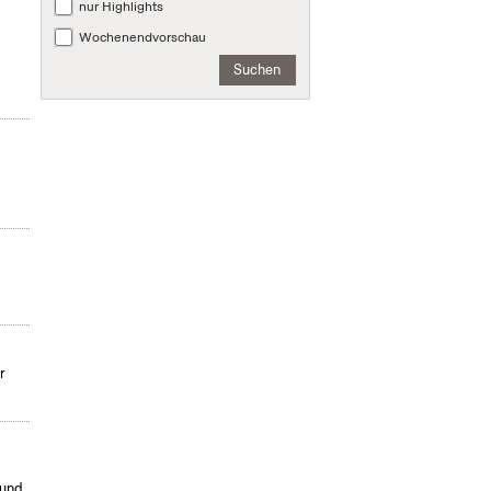
nur Highlights
Wochenendvorschau
Suchen
r
 und