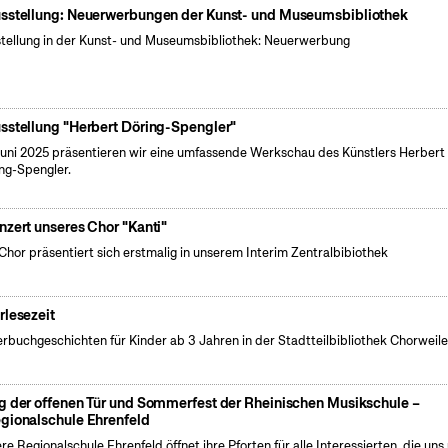
sstellung: Neuerwerbungen der Kunst- und Museumsbibliothek
tellung in der Kunst- und Museumsbibliothek: Neuerwerbung
sstellung "Herbert Döring-Spengler"
uni 2025 präsentieren wir eine umfassende Werkschau des Künstlers Herbert
ng-Spengler.
nzert unseres Chor "Kanti"
Chor präsentiert sich erstmalig in unserem Interim Zentralbibiothek
rlesezeit
erbuchgeschichten für Kinder ab 3 Jahren in der Stadtteilbibliothek Chorweile
g der offenen Tür und Sommerfest der Rheinischen Musikschule –
gionalschule Ehrenfeld
re Regionalschule Ehrenfeld öffnet ihre Pforten für alle Interessierten, die uns