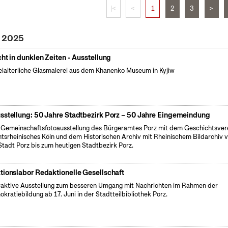
|<
<
1
2
3
>
i 2025
cht in dunklen Zeiten - Ausstellung
elalterliche Glasmalerei aus dem Khanenko Museum in Kyjiw
sstellung: 50 Jahre Stadtbezirk Porz – 50 Jahre Eingemeindung
 Gemeinschaftsfotoausstellung des Bürgeramtes Porz mit dem Geschichtsver
tsrheinisches Köln und dem Historischen Archiv mit Rheinischem Bildarchiv 
Stadt Porz bis zum heutigen Stadtbezirk Porz.
tionslabor Redaktionelle Gesellschaft
raktive Ausstellung zum besseren Umgang mit Nachrichten im Rahmen der
kratiebildung ab 17. Juni in der Stadtteilbibliothek Porz.