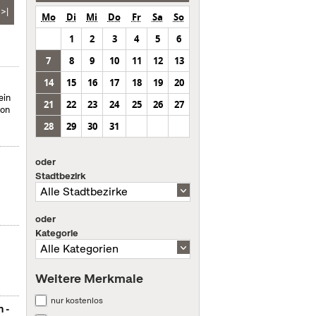
>|
Mo
Di
Mi
Do
Fr
Sa
So
1
2
3
4
5
6
7
8
9
10
11
12
13
14
15
16
17
18
19
20
ein
21
22
23
24
25
26
27
von
28
29
30
31
oder
Stadtbezirk
oder
Kategorie
Weitere Merkmale
nur kostenlos
n -