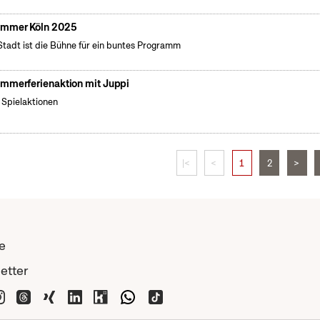
mmer Köln 2025
Stadt ist die Bühne für ein buntes Programm
mmerferienaktion mit Juppi
e Spielaktionen
|<
<
1
2
>
e
etter