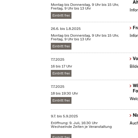
Al
Montag bis Donnerstag, 9 Uhr bis 15 Uhr,
Freitag, 9 Uhr bis 13 Uhr
Info
Eintritt frei
Fr
26.6.
bis
1.8.2025
Montag bis Donnerstag, 9 Uhr bis 15 Uhr,
Info
Freitag, 9 Uhr bis 13 Uhr
Eintritt frei
Vo
7.7.2025
16 bis 17 Uhr
Bild
Eintritt frei
Wi
7.7.2025
Fo
18 bis 19:30 Uhr
Welc
Eintritt frei
Ni
9.7.
bis
5.9.2025
Eröffnung: 9. Juli, 16:30 Uhr
Auch
Wechselnde Zeiten je Veranstaltung
Eintritt frei