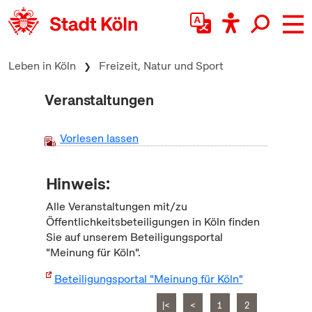
zum Inhalt springen
Leben in Köln
Freizeit, Natur und Sport
Veranstaltungen
Vorlesen lassen
Hinweis:
Alle Veranstaltungen mit/zu
Öffentlichkeitsbeteiligungen in Köln finden
Sie auf unserem Beteiligungsportal
"Meinung für Köln".
Beteiligungsportal "Meinung für Köln"
|<
<
1
2