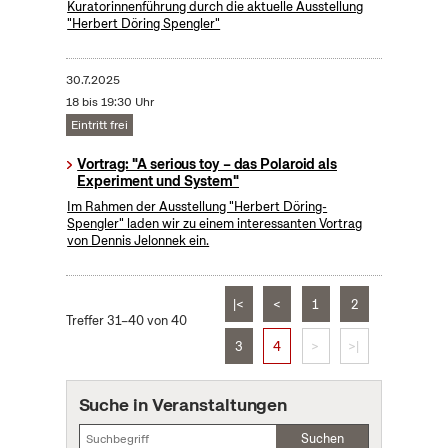
Kuratorinnenführung durch die aktuelle Ausstellung
"Herbert Döring Spengler"
30.7.2025
18 bis 19:30 Uhr
Eintritt frei
Vortrag: "A serious toy – das Polaroid als
Experiment und System"
Im Rahmen der Ausstellung "Herbert Döring-
Spengler" laden wir zu einem interessanten Vortrag
von Dennis Jelonnek ein.
|<
<
1
2
Treffer 31–40 von 40
3
4
>
>|
Suche in Veranstaltungen
Suchen