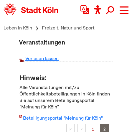
zum Inhalt springen
Leben in Köln
Freizeit, Natur und Sport
Veranstaltungen
Vorlesen lassen
Hinweis:
Alle Veranstaltungen mit/zu
Öffentlichkeitsbeteiligungen in Köln finden
Sie auf unserem Beteiligungsportal
"Meinung für Köln".
Beteiligungsportal "Meinung für Köln"
|<
<
1
2