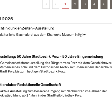
|<
<
1
2
3
4
>
li 2025
cht in dunklen Zeiten - Ausstellung
elalterliche Glasmalerei aus dem Khanenko Museum in Kyjiw
sstellung: 50 Jahre Stadtbezirk Porz – 50 Jahre Eingemeindung
 Gemeinschaftsfotoausstellung des Bürgeramtes Porz mit dem Geschichtsver
tsrheinisches Köln und dem Historischen Archiv mit Rheinischem Bildarchiv 
Stadt Porz bis zum heutigen Stadtbezirk Porz.
tionslabor Redaktionelle Gesellschaft
raktive Ausstellung zum besseren Umgang mit Nachrichten im Rahmen der
kratiebildung ab 17. Juni in der Stadtteilbibliothek Porz.