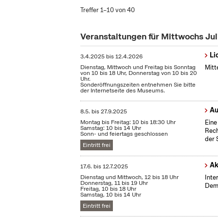
Treffer 1–10 von 40
Veranstaltungen für Mittwochs Ju
Li
3.4.2025
bis
12.4.2026
Dienstag, Mittwoch und Freitag bis Sonntag
Mitt
von 10 bis 18 Uhr, Donnerstag von 10 bis 20
Uhr.
Sonderöffnungszeiten entnehmen Sie bitte
der Internetseite des Museums.
Au
8.5.
bis
27.9.2025
Montag bis Freitag: 10 bis 18:30 Uhr
Eine
Samstag: 10 bis 14 Uhr
Rech
Sonn- und feiertags geschlossen
der 
Eintritt frei
Ak
17.6.
bis
12.7.2025
Dienstag und Mittwoch, 12 bis 18 Uhr
Inte
Donnerstag, 11 bis 19 Uhr
Demo
Freitag, 10 bis 18 Uhr
Samstag, 10 bis 14 Uhr
Eintritt frei