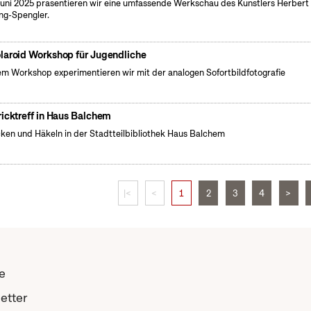
uni 2025 präsentieren wir eine umfassende Werkschau des Künstlers Herbert
ng-Spengler.
laroid Workshop für Jugendliche
em Workshop experimentieren wir mit der analogen Sofortbildfotografie
ricktreff in Haus Balchem
cken und Häkeln in der Stadtteilbibliothek Haus Balchem
|<
<
1
2
3
4
>
e
etter