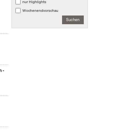
nur Highlights
Wochenendvorschau
Suchen
n -