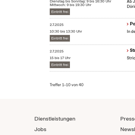
Dienstag bis Sonntag: 9 bis 16:30 Uhr
Ab J
Mittwoch: 9 bis 19:30 Uhr
Döri
Eintritt frei
Po
2.7.2025
10:30 bis 13:30 Uhr
In d
Eintritt frei
St
2.7.2025
15 bis 17 Uhr
Stri
Eintritt frei
Treffer 1–10 von 40
Dienstleistungen
Press
Jobs
Newsl